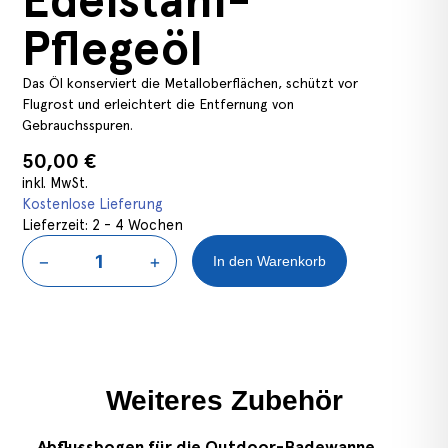
Edelstahl-
Pflegeöl
Das Öl konserviert die Metalloberflächen, schützt vor
Flugrost und erleichtert die Entfernung von
Gebrauchsspuren.
50,00
€
inkl. MwSt.
Kostenlose Lieferung
Lieferzeit:
2 - 4 Wochen
−
+
In den Warenkorb
n den Warenkorb
Weiteres Zubehör
Abflussbogen für die Outdoor-Badewanne