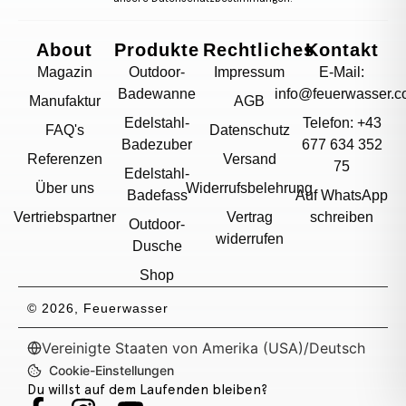
About
Produkte
Rechtliches
Kontakt
Magazin
Outdoor-
Impressum
E-Mail:
Badewanne
info@feuerwasser.c
Manufaktur
AGB
Edelstahl-
Telefon: +43
FAQ's
Datenschutz
Badezuber
677 634 352
Referenzen
Versand
75
Edelstahl-
Über uns
Widerrufsbelehrung
Badefass
Auf WhatsApp
Vertriebspartner
Vertrag
schreiben
Outdoor-
widerrufen
Dusche
Shop
© 2026, Feuerwasser
Vereinigte Staaten von Amerika (USA)
/
Deutsch
Cookie-Einstellungen
Du willst auf dem Laufenden bleiben?