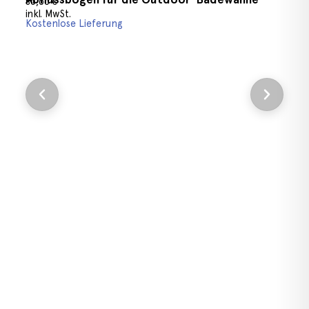
80,00
€
inkl. MwSt.
Kostenlose Lieferung
Ausführ
1
i
K