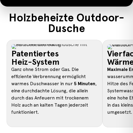
Holzbeheizte Outdoor-
Dusche
Patentiertes
Vierfa
Heiz-System
Wärme
Ganz ohne Strom oder Gas. Die
Maximale En
effiziente Verbrennung ermöglicht
wasserumma
warmes Duschwasser in nur
5 Minuten
,
Hitze des F
eine durchdachte Lösung, die allein
Systemwasse
durch das Anfeuern mit trockenem
eine hohe Ef
Holz auch an kalten Tagen jederzeit
in das klein
funktioniert.
umgesetzt.