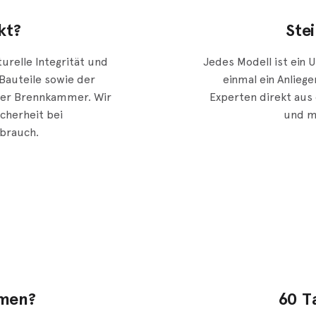
kt?
Ste
turelle Integrität und
Jedes Modell ist ein 
Bauteile sowie der
einmal ein Anlieg
der Brennkammer. Wir
Experten direkt aus
cherheit bei
und m
rauch.
mmen?
60 T